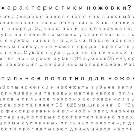
 характеристики ножовки?
аса (широко известного как пильный л
навливается на раму пилы. Как прави
ен вперед. Однако, если вы обнаружите
уба на себя. Его можно установить в т
к службы пильного диска. После испо
жную гайку, что может предотвратить 
ы пилы. Существует два типа пильных 
 на грубые зубья (14 зубьев/25 мм), средн
орые подходят для разных материалов. Р
 пильное полотно для ножо
боты ножовки и избежать зубьев затя
аспиливании твердых материалов, пил
лов и пильное полотно со средними з
ставляет 0,5 ~ 0,65 мм, ширина-10 ~ 12 мм, 
 с фиксированной длиной и регулируем
стерни, которые соответственно подх
циями купленных пильных полотен, и д
росто проглатывают движущиеся части,