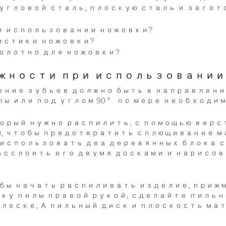
угловой сталь, плоскую сталь и загот
и использовании ножовки?
истики ножовки?
олотно для ножовки?
жности при использовании
ние зубьев должно быть в направлении
 или под углом 90 ° по мере необходим
орый нужно распилить, с помощью верс
), чтобы предотвратить сплющивание м
использовать два деревянных блока с 
асслоить его двумя досками и нарисова
бы начать распиливать изделие, приж
чку пилы правой рукой, сделайте пильн
 леске, А пильный диск и плоскость м