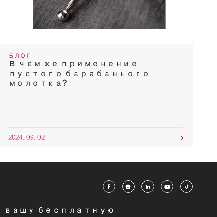
БЛОГ
В чем же применение
пустого барабанного
молотка?
2024. 09. 02






 вашу бесплатную