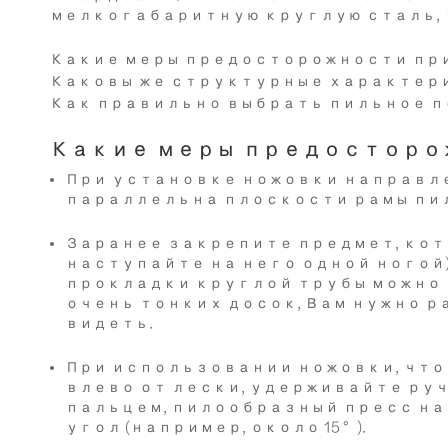
мелкогабаритную круглую сталь, 
Какие меры предосторожности пр
Каковы же структурные характер
Как правильно выбрать пильное п
Какие меры предосторо
При установке ножовки направле
параллельна плоскости рамы пилы
Заранее закрепите предмет, кот
наступайте на него одной ногой
прокладки круглой трубы можно 
очень тонких досок, Вам нужно р
видеть.
При использовании ножовки, что
влево от лески, удерживайте ру
пальцем, пилообразный пресс на
угол (например, около 15 °).