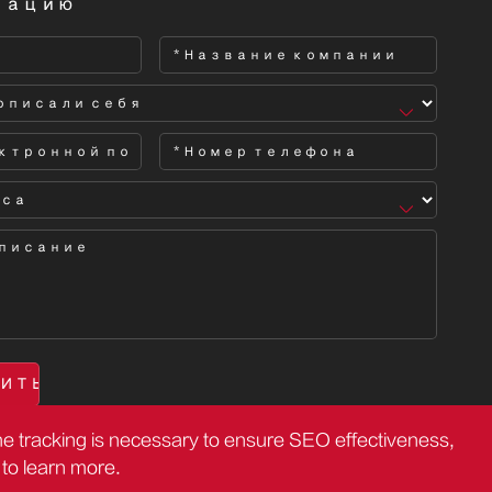
тацию
the tracking is necessary to ensure SEO effectiveness,
to learn more.