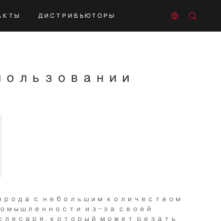


АКТЫ
ДИСТРИБЬЮТОРЫ
нного тока
спользовании
лерода с небольшим количеством
промышленности из-за своей
слесаря, который может резать