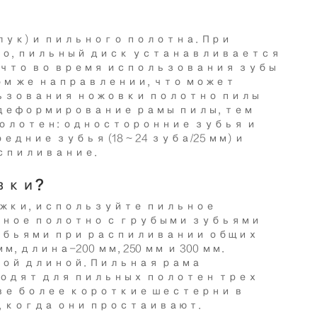
ук) и пильного полотна. При
ло, пильный диск устанавливается
, что во время использования зубы
ом же направлении, что может
льзования ножовки полотно пилы
деформирование рамы пилы, тем
полотен: односторонние зубья и
ие зубья (18 ~ 24 зуба/25 мм) и
аспиливание.
вки?
жки, используйте пильное
ьное полотно с грубыми зубьями
убьями при распиливании общих
длина-200 мм, 250 мм и 300 мм.
ой длиной. Пильная рама
одят для пильных полотен трех
ве более короткие шестерни в
 когда они простаивают.