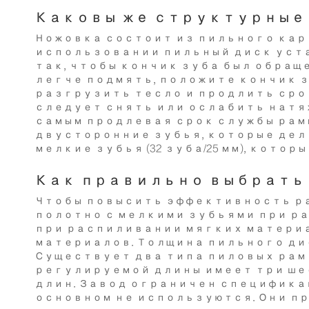
Каковы же структурные
Ножовка состоит из пильного карк
использовании пильный диск уста
так, чтобы кончик зуба был обращ
легче подмять, положите кончик з
разгрузить тесло и продлить сро
следует снять или ослабить натя
самым продлевая срок службы рам
двусторонние зубья, которые делятся
мелкие зубья (32 зуба/25 мм), кот
Как правильно выбрать
Чтобы повысить эффективность ра
полотно с мелкими зубьями при р
при распиливании мягких материа
материалов. Толщина пильного диска со
Существует два типа пиловых рам
регулируемой длины имеет три ше
длин. Завод ограничен специфика
основном не используются. Они п