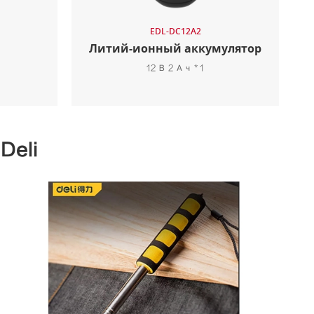
EDL-DC12A2
Литий-ионный аккумулятор
12 В 2 Ач * 1
eli