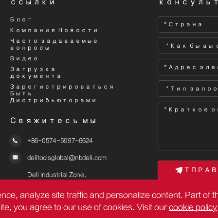
ссылки
консуль
Блог
Компания Новости
Часто задаваемые
вопросы
Видео
Загрузка
документа
Зарегистрироваться
Быть
Дистрибьюторами
Свяжитесь мы

+86-0574-5997-6624

delitoolsglobal@nbdeli.com

Deli Industrial Zone,

Ninghai, Ningbo, Zhejiang,
nce, analyze site traffic and personalize content. Part of 
China
site, you agree to our use of cookies. Visit our
cookie policy