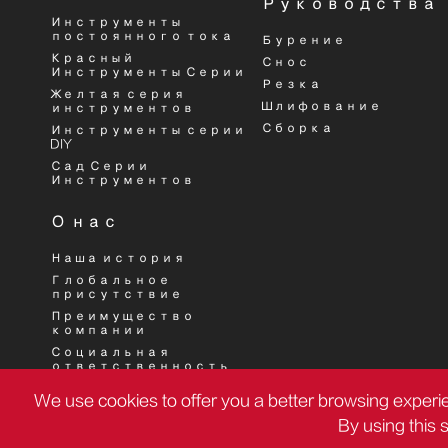
Руководства
Инструменты
постоянного тока
Бурение
Красный
Снос
Инструменты Серии
Резка
Желтая серия
Шлифование
инструментов
Сборка
Инструменты серии
DIY
Сад Серии
Инструментов
О нас
Наша история
Глобальное
присутствие
Преимущество
компании
Социальная
ответственность
Отчет ESG Deli Group
We use cookies to offer you a better browsing experie
By using this 