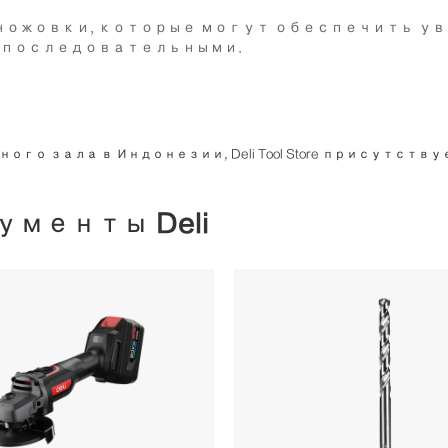
азличные ножовки, которые могут обеспечи
 последовательными.
зала в Индонезии, Deli Tool Store присутствует в 
менты Deli