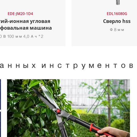
EDE-JM20-1D4
EDL16080G
ий-ионная угловая
Сверло hss
фовальная машина
Φ 8 мм
0 В 100 мм 4,0 Ач * 2
нных инструментов D