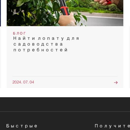
БЛОГ
Найти лопату для
садоводства
потребностей
2024. 07. 04

Быстрые
Получите