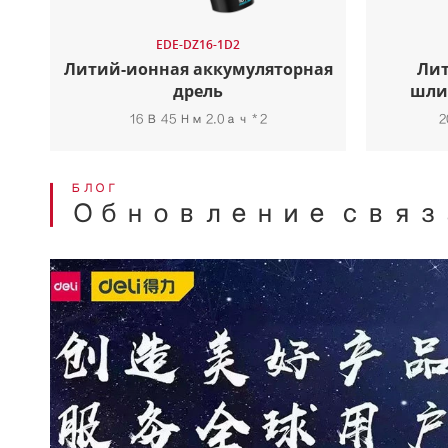
EDE-DZ16-1D2
Литий-ионная аккумуляторная
Лит
дрель
шли
16 В 45 Нм 2.0ач * 2
2
БЛОГ
Обновление связа