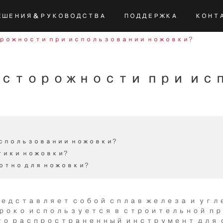
ЕШЕНИЯ & РУКОВОДСТВА
ПОДДЕРЖКА
КОНТ
ий-ионные электроинструменты
тий-ионные электроинструменты
тий-ионные электроинструменты
Отвертка постоя
Другие инструменты питания постоянного тока
рожности при использовании ножовки?
осторожности при и
использовании ножовки?
тики ножовки?
отно для ножовки?
редставляет собой сплав железа и уг
И широко используется в строительной 
то распространенный инструмент для 