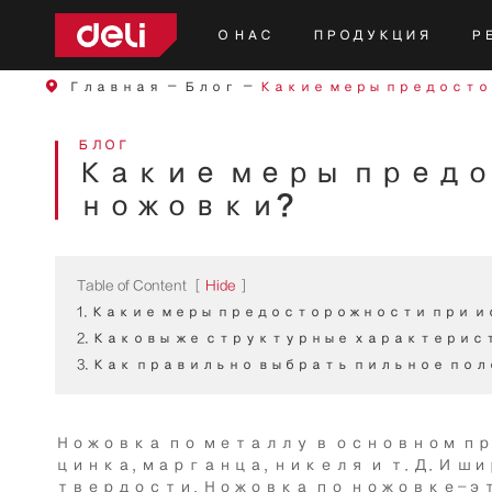
О НАС
ПРОДУКЦИЯ
Р
Инструменты постоянного тока
Красный Инструменты Серии
Желтая серия инструментов
Инструменты серии DIY
Сад Серии Инструментов
4V лит
12V ли
20V ли
Главная
Блог
Какие меры предосто
БЛОГ
Какие меры пред
ножовки?
Table of Content
[
Hide
]
1. Какие меры предосторожности при 
2. Каковы же структурные характерис
3. Как правильно выбрать пильное пол
Ножовка по металлу в основном п
цинка, марганца, никеля и т. Д. 
твердости. Ножовка по ножовке-э