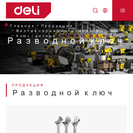



Главная
Продукция
Желтая серия инструментов
Ключ гаечный
Разводной ключ
Разводной ключ
ПРОДУКЦИЯ
Разводной ключ