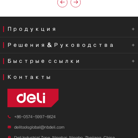


Продукция

Решения & Руководства

Быстрые ссылки

Контакты

+86-0574-5997-6624

delitoolsglobal@nbdeli.com

Deli Industrial Zone, Ninghai, Ningbo, Zhejiang, China