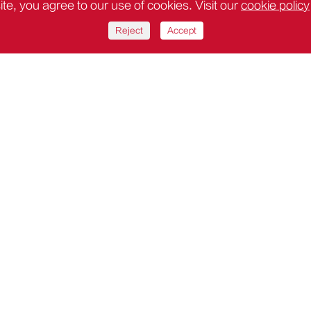
site, you agree to our use of cookies. Visit our
cookie policy
Reject
Accept
ссиональный Гаечный