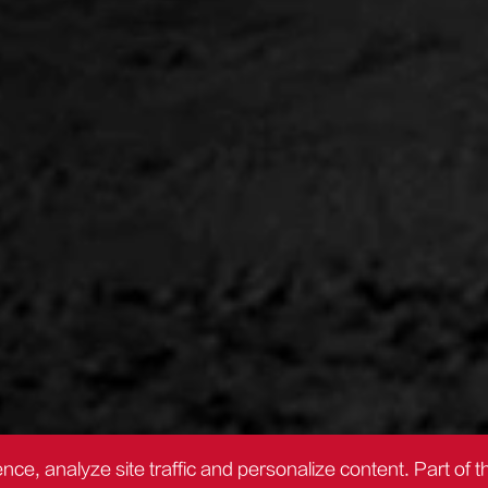
nce, analyze site traffic and personalize content. Part of 