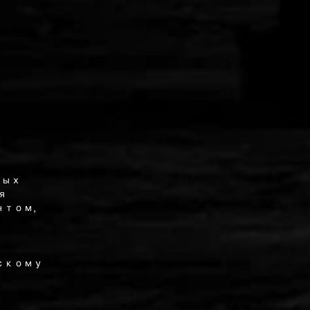
ных
я
нтом,
скому