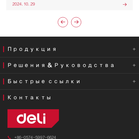
2024. 10. 29



Продукция

Решения & Руководства

Быстрые ссылки

Контакты

+86-0574-5997-6624