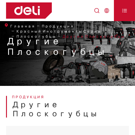



Главная
Продукция
Красный Инструменты Серии
Плоскогубцы
Другие Плоскогубцы
Другие
Плоскогубцы
ПРОДУКЦИЯ
Другие
Плоскогубцы