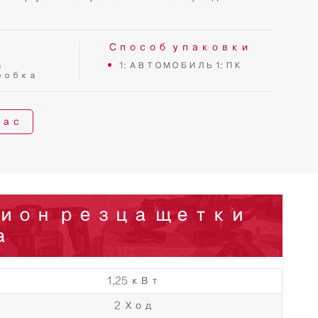
Способ упаковки
а
1: АВТОМОБИЛЬ 1: ПК
робка
час
ион резца щетки
а
1,25 кВт
2 Ход