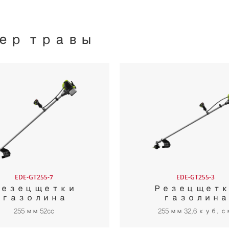
ер травы
EDE-GT255-7
EDE-GT255-3
езец щетки
Резец щет
газолина
газолина
255 мм 52cc
255 мм 32,6 куб. с