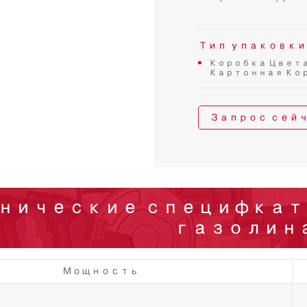
Тип упаковки
Коробка Цвет
Картонная Ко
Запрос сей
нические специфкат
газолин
Мощность