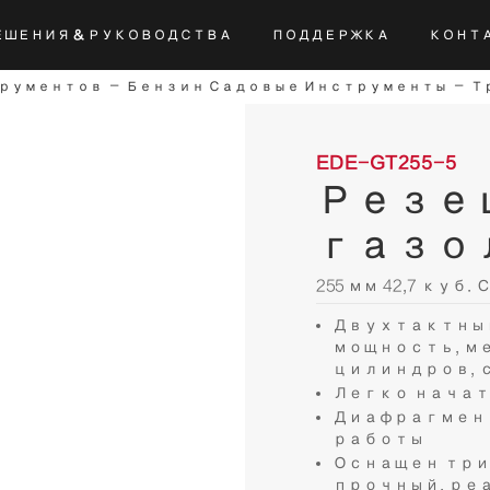
ЕШЕНИЯ & РУКОВОДСТВА
ПОДДЕРЖКА
КОНТ
ий-ионные электроинструменты
тий-ионные электроинструменты
тий-ионные электроинструменты
Отвертка постоя
Другие инструменты питания постоянного тока
трументов
Бензин Садовые Инструменты
Т
EDE-GT255-5
Резе
газо
255 мм 42,7 куб. 
Двухтактный
мощность, м
цилиндров, с
Легко нача
Диафрагмен
работы
Оснащен три
прочный, ре