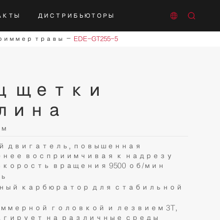


АКТЫ
ДИСТРИБЬЮТОРЫ
нного тока
риммер травы
EDE-GT255-5
ц щетки
лина
См
 двигатель, повышенная
енее восприимчивая к надрезу
корость вращения 9500 об/мин
ть
ный карбюратор для стабильной
ммерной головкой и лезвием 3T,
агирует на различные среды