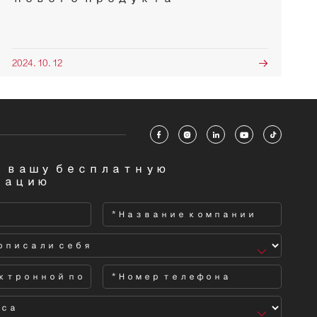
2024. 10. 12






 вашу бесплатную
тацию